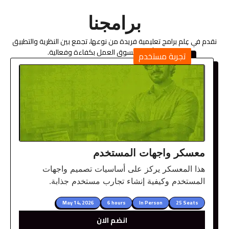
برامجنا
نقدم في عِلم برامج تعليمية فريدة من نوعها، تجمع بين النظرية والتطبيق
العملي، لتأهيلك لسوق العمل بكفاءة وفعالية.
تجربة مستخدم
معسكر واجهات المستخدم
هذا المعسكر يركز على أساسيات تصميم واجهات
المستخدم وكيفية إنشاء تجارب مستخدم جذابة.
May 14, 2026
6 hours
In Person
25 Seats
انضم الان